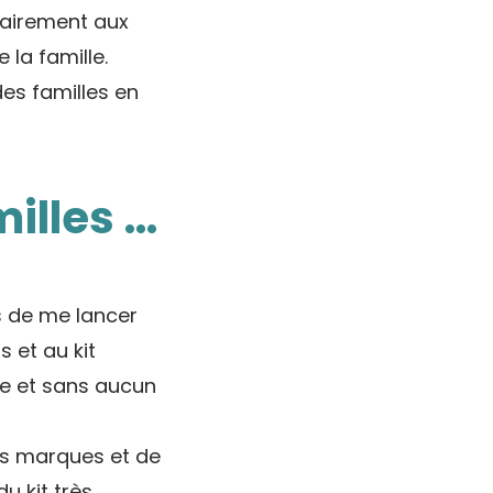
rairement aux
 la famille.
es familles en
illes …
is de me lancer
 et au kit
le et sans aucun
tes marques et de
u kit très