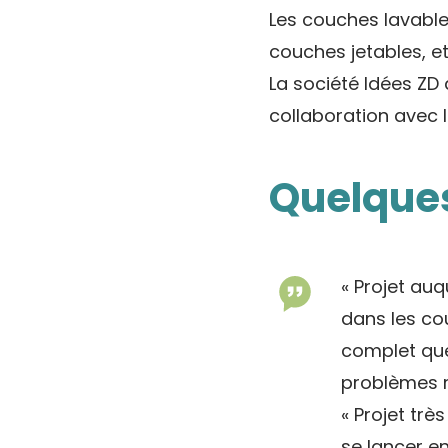
Les couches lavabl
couches jetables, et
La société Idées ZD
collaboration avec le
Quelques
« Projet auq
dans les co
complet que
problèmes r
« Projet trè
se lancer e