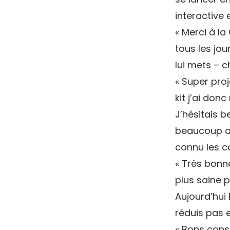
interactive 
« Merci à l
tous les jo
lui mets – 
« Super proj
kit j’ai don
J’hésitais 
beaucoup au
connu les c
« Très bonn
plus saine 
Aujourd’hui
réduis pas 
« Bons conse