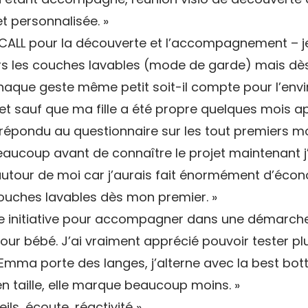
et personnalisée. »
a CALL pour la découverte et l’accompagnement – je 
urs les couches lavables (mode de garde) mais dès
chaque geste même petit soit-il compte pour l’env
et sauf que ma fille a été propre quelques mois ap
c répondu au questionnaire sur les tout premiers moi
beaucoup avant de connaître le projet maintenant j
tour de moi car j’aurais fait énormément d’écono
ouches lavables dès mon premier. »
e initiative pour accompagner dans une démarche
pour bébé. J’ai vraiment apprécié pouvoir tester pl
 Emma porte des langes, j’alterne avec la best bot
en taille, elle marque beaucoup moins. »
ils, écoute, réactivité »