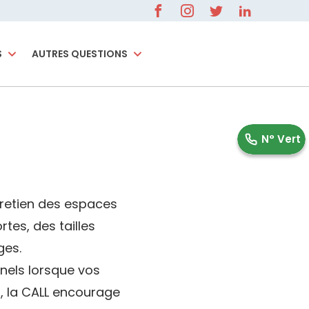
S
AUTRES QUESTIONS
0 800 596 000
N° Vert
tretien des espaces
rtes, des tailles
ges.
nels lorsque vos
s, la CALL encourage