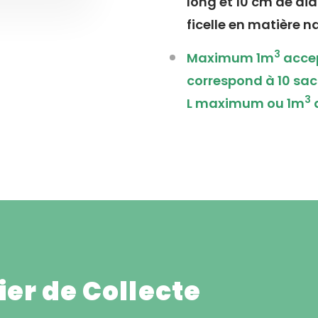
long et 10 cm de di
ficelle en matière n
3
Maximum 1m
accep
correspond à 10 sa
3
L maximum ou 1m
er de Collecte