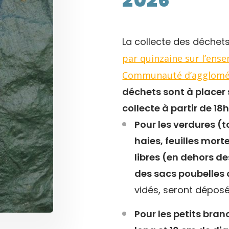
2026
La collecte des déchet
par quinzaine sur l’en
Communauté d’agglomér
déchets sont à placer su
collecte à partir de 18
Pour les verdures (t
haies, feuilles mor
libres (en dehors d
des sacs poubelles 
vidés, seront déposé
Pour les petits br