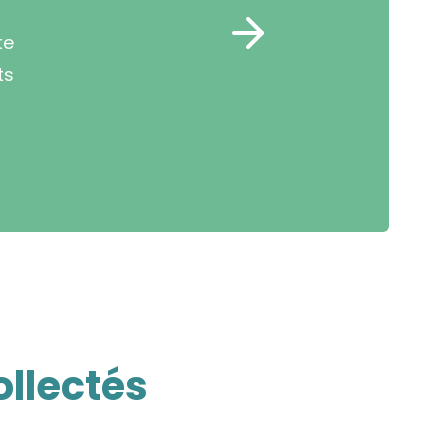
te
ts
ollectés