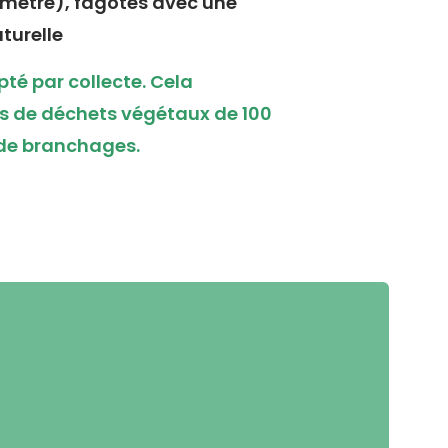
amètre), fagotés avec une
aturelle
té par collecte. Cela
cs de déchets végétaux de 100
de branchages.